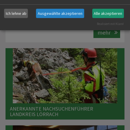
sein, damit eines der hochwertigsten Nahrungsmittel
überhaupt zuzubereiten ... "
WILD IST BESSER ALS BIO!
"
Ich lehne ab
Ausgewählte akzeptieren
Alle akzeptieren
Realisiert mit Klaro!
mehr
ANERKANNTE NACHSUCHENFÜHRER
LANDKREIS LÖRRACH