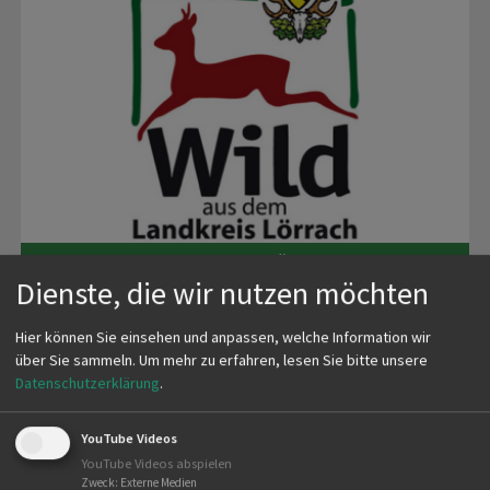
WILD AUS DEM LANDKREIS LÖRRACH
Dienste, die wir nutzen möchten
Mit unserem Wildbret treffen Sie die richtige Wahl
– es
Hier können Sie einsehen und anpassen, welche Information wir
ist köstlich im Geschmack, von natürlicher Herkunft,
über Sie sammeln.
Um mehr zu erfahren, lesen Sie bitte unsere
ohne lange Transportwege und ausgesprochen gesund.
Datenschutzerklärung
.
Unser heimisches Wild wächst in seinem natürlichen
Lebensraum auf. Es bewegt sich in freier Wildbahn und
YouTube Videos
ernährt sich zu 100% von „Natur pur“. Es frisst nur das
YouTube Videos abspielen
was ihm schmeckt und gut bekommt. Sie können sicher
Zweck
:
Externe Medien