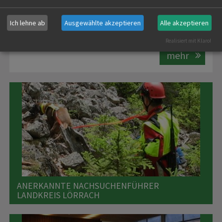
sein, damit eines der hochwertigsten Nahrungsmittel
überhaupt zuzubereiten ... "
WILD IST BESSER ALS BIO!
"
Ich lehne ab
Ausgewählte akzeptieren
Alle akzeptieren
Realisiert mit Klaro!
mehr
ANERKANNTE NACHSUCHENFÜHRER
LANDKREIS LÖRRACH