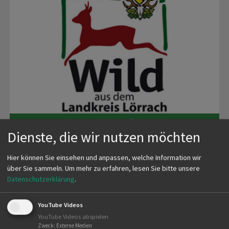
WILD AUS DEM LANDKREIS LÖRRACH
Dienste, die wir nutzen möchten
Mit unserem Wildbret treffen Sie die richtige Wahl
– es
Hier können Sie einsehen und anpassen, welche Information wir
ist köstlich im Geschmack, von natürlicher Herkunft,
über Sie sammeln.
Um mehr zu erfahren, lesen Sie bitte unsere
ohne lange Transportwege und ausgesprochen gesund.
Datenschutzerklärung
.
Unser heimisches Wild wächst in seinem natürlichen
Lebensraum auf. Es bewegt sich in freier Wildbahn und
YouTube Videos
ernährt sich zu 100% von „Natur pur“. Es frisst nur das
YouTube Videos abspielen
was ihm schmeckt und gut bekommt. Sie können sicher
Zweck
:
Externe Medien