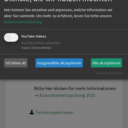
Hier können Sie einsehen und anpassen, welche Information wir
über Sie sammeln.
Um mehr zu erfahren, lesen Sie bitte unsere
Datenschutzerklärung
.
Brauchbarkeitsprüfung 2025
YouTube Videos
YouTube Videos abspielen
der Kreisverein
Badische Jäger Lörrach
Zweck
:
Externe Medien
e.V.
führt in diesem Jahr - am 13.09.2025
und am 21.09.2025 - eine
Ich lehne ab
Ausgewählte akzeptieren
Alle akzeptieren
Brauchbarkeitsprüfung Modul 1.1 und
Realisiert mit Klaro!
Modul 1.2 durch
Bitte hier klicken für mehr Informationen
→
Brauchbarkeitsprüfung 2025
Termin exportieren